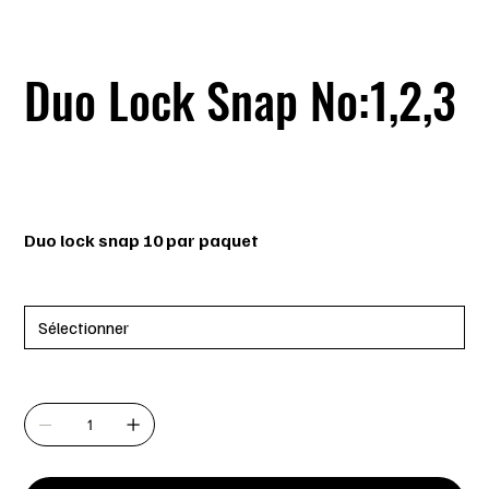
Duo Lock Snap No:1,2,3
SKU
SKU :
034-2
034-
2
Prix
5,99 $
Duo lock snap 10 par paquet
Grandeur
Quantité