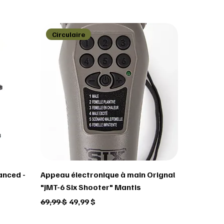
Circulaire
anced -
Appeau électronique à main Orignal
"JMT-6 Six Shooter" Mantis
Prix original
Prix promotionnel
69,99 $
49,99 $
Circulaire
Circulaire
Circulaire