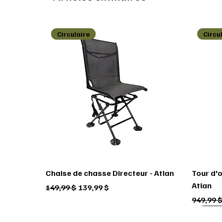
Circulaire
Circu
Chaise de chasse Directeur - Atlan
Tour d'
Atlan
Prix original
Prix promotionnel
149,99 $
139,99 $
Prix ori
949,99 
Circulaire
Circulaire
Circulaire
Circu
Circu
Circu