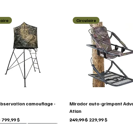
laire
Circulaire
observation camouflage -
Mirador auto-grimpant Adv
Atlan
ginal
Prix promotionnel
Prix original
Prix promotionnel
$
799,99 $
249,99 $
229,99 $
laire
laire
laire
Circulaire
Circulaire
Circulaire