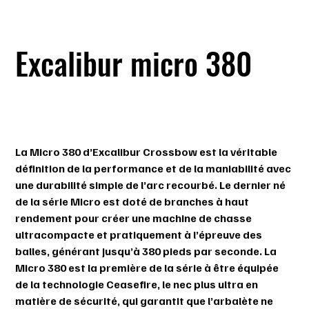
Excalibur micro 380
SKU
SKU :
626192107237
626192107237
Prix
1 199,99 $
La Micro 380 d’Excalibur Crossbow est la véritable
définition de la performance et de la maniabilité avec
une durabilité simple de l’arc recourbé. Le dernier né
de la série Micro est doté de branches à haut
rendement pour créer une machine de chasse
ultracompacte et pratiquement à l’épreuve des
balles, générant jusqu’à 380 pieds par seconde. La
Micro 380 est la première de la série à être équipée
de la technologie Ceasefire, le nec plus ultra en
matière de sécurité, qui garantit que l’arbalète ne