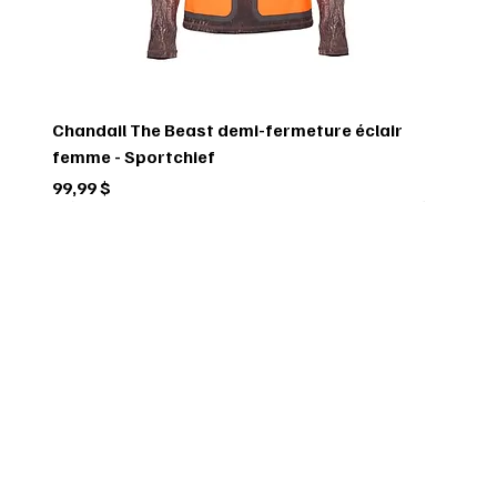
Chandail The Beast demi-fermeture éclair
femme - Sportchief
Prix
99,99 $
Circulaire
Circulaire
Circulaire
Circulaire
Circulaire
Circulaire
Circulaire
Circulaire
Circulaire
Circulaire
Circulaire
Circulaire
Circulaire
Circulaire
Circulaire
INSCRIVEZ-VOUS À 
NOTRE INFOLETTRE
Votre courriel
*
Oui, je désire m'inscrire à 
l'infolettre. 
*