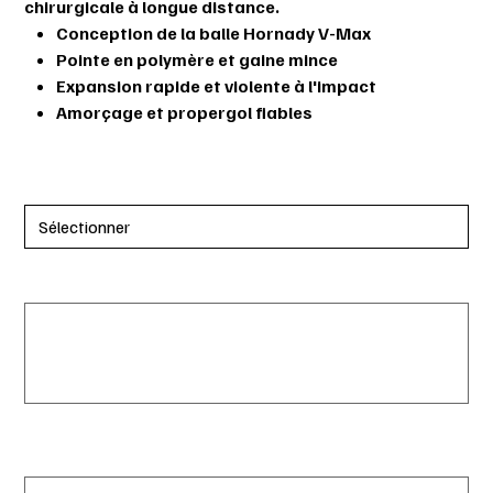
chirurgicale à longue distance.
Conception de la balle Hornady V-Max
Pointe en polymère et gaine mince
Expansion rapide et violente à l'impact
Amorçage et propergol fiables
ENVOI DE LA PHOTO DU PERMIS
Date de naissance :
Jusqu'à
50
caractères.
0 / 50
# du permis (PPA) :
Jusqu'à
50