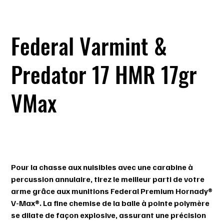
Federal Varmint &
Predator 17 HMR 17gr
VMax
SKU
SKU :
029465057275
029465057275
Prix
24,99 $
Pour la chasse aux nuisibles avec une carabine à
percussion annulaire, tirez le meilleur parti de votre
arme grâce aux munitions Federal Premium Hornady®
V-Max®. La fine chemise de la balle à pointe polymère
se dilate de façon explosive, assurant une précision