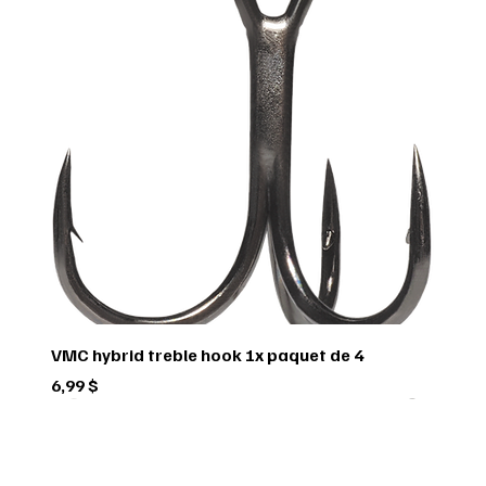
VMC hybrid treble hook 1x paquet de 4
Prix
6,99 $
Green trail
Usagé
Scorpio
Scorpio
Scorpio
FEDERAL
FEDERAL
hornady
BUSHNELL
Pflueger
Penn
Usagé
Sitka
Sitka
RUGER