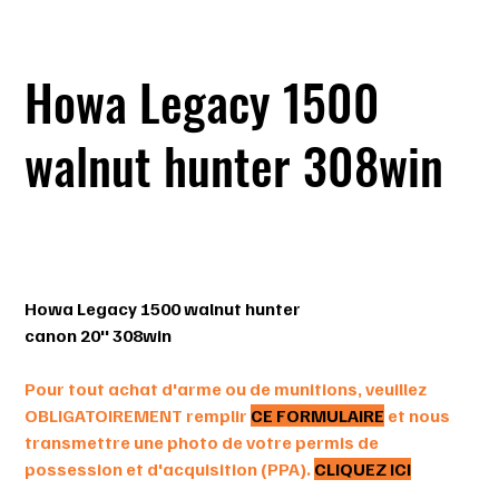
Howa Legacy 1500
walnut hunter 308win
SKU
SKU :
HWHSL308
HWHSL308
Prix
999,99 $
Howa Legacy 1500 walnut hunter
canon 20'' 308win
​Pour tout achat d'arme ou de munitions, veuillez
OBLIGATOIREMENT remplir
CE FORMULAIRE
et nous
transmettre une photo de votre permis de
possession et d'acquisition (PPA).
CLIQUEZ ICI