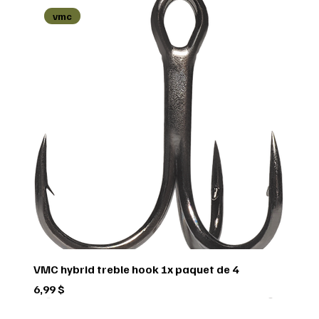
vmc
VMC hybrid treble hook 1x paquet de 4
Prix
6,99 $
Green trail
Usagé
Scorpio
Scorpio
Scorpio
FEDERAL
FEDERAL
hornady
BUSHNELL
Pflueger
Penn
Usagé
Sitka
Sitka
RUGER