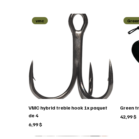
vmc
Green
VMC hybrid treble hook 1x paquet
Green t
de 4
Prix
42,99 $
Prix
6,99 $