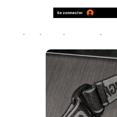
Se connecter
TÉLÉSCOPE
ARMES
MUNITIONS
ARBALÈTES ET ARCS
CHASS