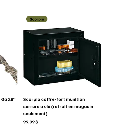
Scorpio
 Ga 28''
Scorpio coffre-fort munition
serrure a clé (retrait en magasin
seulement)
Prix
99,99 $