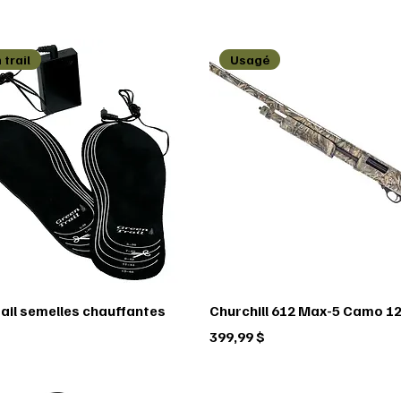
 trail
Usagé
rail semelles chauffantes
Churchill 612 Max-5 Camo 12
Prix
399,99 $