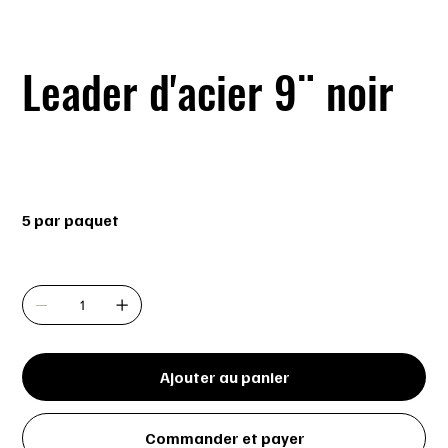
Leader d'acier 9¨ noir
SKU
SKU :
732-3095B
732-
3095B
Prix
6,99 $
5 par paquet
Quantité
Ajouter au panier
Commander et payer