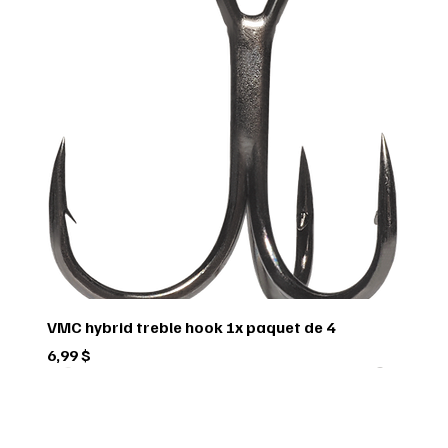
VMC hybrid treble hook 1x paquet de 4
Prix
6,99 $
Green trail
Usagé
Scorpio
Scorpio
Scorpio
FEDERAL
FEDERAL
hornady
BUSHNELL
Pflueger
Penn
Usagé
Sitka
Sitka
RUGER