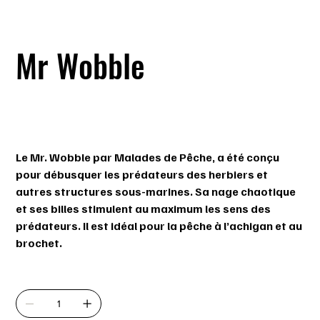
Mr Wobble
SKU
SKU :
000000185141
000000185141
Prix
9,99 $
Le Mr. Wobble par Malades de Pêche, a été conçu
pour débusquer les prédateurs des herbiers et
autres structures sous-marines. Sa nage chaotique
et ses billes stimulent au maximum les sens des
prédateurs. Il est idéal pour la pêche à l’achigan et au
brochet.
Quantité