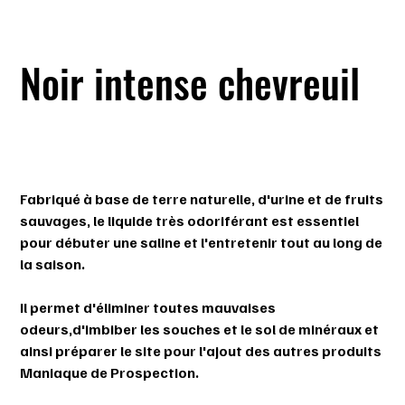
Noir intense chevreuil
SKU
SKU :
628719607176
628719607176
Prix
20,99 $
Fabriqué à base de terre naturelle, d'urine et de fruits
sauvages, le liquide très odoriférant est essentiel
pour débuter une saline et l'entretenir tout au long de
la saison.
Il permet d'éliminer toutes mauvaises
odeurs,d'imbiber les souches et le sol de minéraux et
ainsi préparer le site pour l'ajout des autres produits
Maniaque de Prospection.