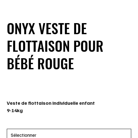
ONYX VESTE DE
FLOTTAISON POUR
BÉBÉ ROUGE
SKU
SKU :
043311042123
043311042123
Prix
39,99 $
Veste de flottaison individuelle enfant
9-14kg
Grandeur