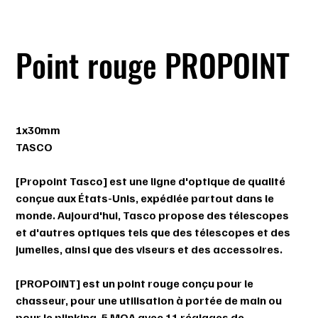
Point rouge PROPOINT
Prix
74,99 $
1x30mm
TASCO
[Propoint Tasco] est une ligne d'optique de qualité
conçue aux États-Unis, expédiée partout dans le
monde. Aujourd'hui, Tasco propose des télescopes
et d'autres optiques tels que des télescopes et des
jumelles, ainsi que des viseurs et des accessoires.
[PROPOINT] est un point rouge conçu pour le
chasseur, pour une utilisation à portée de main ou
pour le plinking. 5 MOA avec 11 réglages de