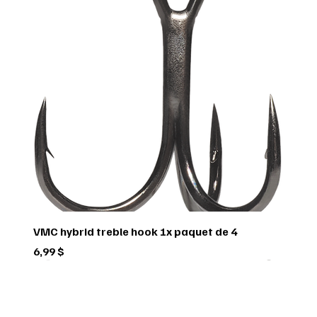
VMC hybrid treble hook 1x paquet de 4
Prix
6,99 $
Green trail
Usagé
Scorpio
Scorpio
Scorpio
FEDERAL
FEDERAL
hornady
BUSHNELL
Pflueger
Penn
Usagé
Sitka
Sitka
RUGER