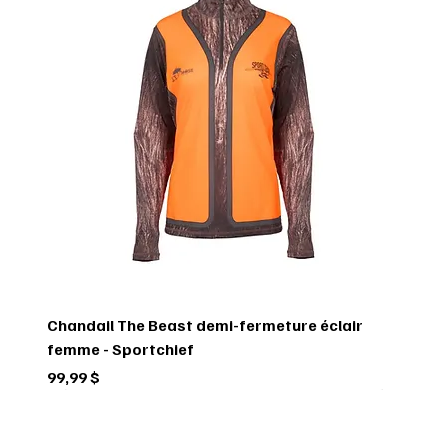
Chandail The Beast demi-fermeture éclair
femme - Sportchief
Prix
99,99 $
Circulaire
Circulaire
Circulaire
Circulaire
Circulaire
Circulaire
Circulaire
Circulaire
Circulaire
Circulaire
Circulaire
Circulaire
Circulaire
Circulaire
Circulaire