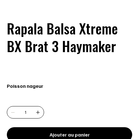
Rapala Balsa Xtreme
BX Brat 3 Haymaker
SKU
SKU :
BXB03 HAY
BXB03
HAY
Prix
16,24 $
Poisson nageur
Quantité
Ajouter au panier