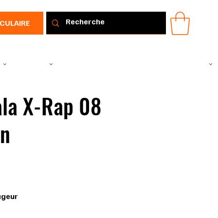
RCULAIRE
IR
VÊTEMENTS
TOUS LES PRODUITS
PROMOTIONS
IDÉE CADEAU
la X-Rap 08
wn
 CLN
ageur