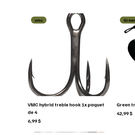
vmc
Green
VMC hybrid treble hook 1x paquet
Green t
de 4
Prix
42,99 $
Prix
6,99 $