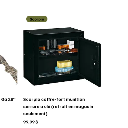
Scorpio
 Ga 28''
Scorpio coffre-fort munition
serrure a clé (retrait en magasin
seulement)
Prix
99,99 $