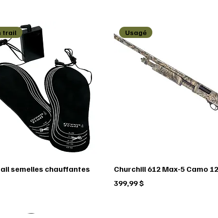
 trail
Usagé
rail semelles chauffantes
Churchill 612 Max-5 Camo 12
Prix
399,99 $