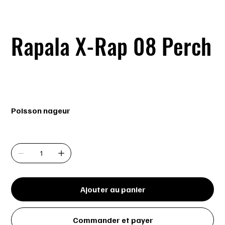
Rapala X-Rap 08 Perch
SKU
SKU :
XR08 P
XR08
P
Prix
18,49 $
Poisson nageur
Quantité
Ajouter au panier
Commander et payer