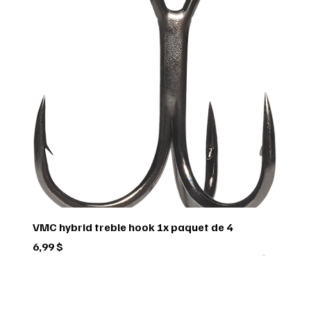
VMC hybrid treble hook 1x paquet de 4
Prix
6,99 $
Green trail
Usagé
Scorpio
Scorpio
Scorpio
FEDERAL
FEDERAL
hornady
BUSHNELL
Pflueger
Penn
Usagé
Sitka
Sitka
RUGER