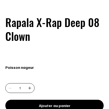
Rapala X-Rap Deep 08
Clown
SKU
SKU :
XRD08 CLN
XRD08
CLN
Prix
18,99 $
Poisson nageur
Quantité
Ajouter au panier