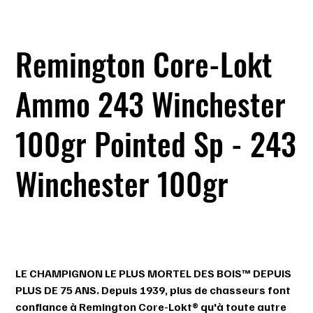
Remington Core-Lokt
Ammo 243 Winchester
100gr Pointed Sp - 243
Winchester 100gr
SKU
SKU :
047700051901
047700051901
Prix
44,99 $
LE CHAMPIGNON LE PLUS MORTEL DES BOIS™ DEPUIS
PLUS DE 75 ANS. Depuis 1939, plus de chasseurs font
confiance à Remington Core-Lokt® qu'à toute autre