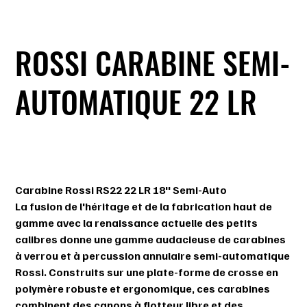
ROSSI CARABINE SEMI-
AUTOMATIQUE 22 LR
SKU
SKU :
RS22L1811
RS22L1811
Prix
249,99 $
Carabine Rossi RS22 22 LR 18'' Semi-Auto
La fusion de l'héritage et de la fabrication haut de
gamme avec la renaissance actuelle des petits
calibres donne une gamme audacieuse de carabines
à verrou et à percussion annulaire semi-automatique
Rossi. Construits sur une plate-forme de crosse en
polymère robuste et ergonomique, ces carabines
combinent des canons à flotteur libre et des