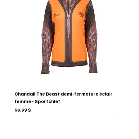
Chandail The Beast demi-fermeture éclair
femme - Sportchief
Prix
99,99 $
Circulaire
Circulaire
Circulaire
Circulaire
Circulaire
Circulaire
Circulaire
Circulaire
Circulaire
Circulaire
Circulaire
Circulaire
Circulaire
Circulaire
Circulaire