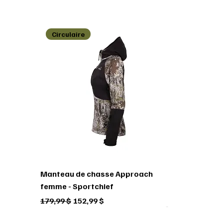
Circulaire
Manteau de chasse Approach
femme - Sportchief
Prix original
Prix promotionnel
179,99 $
152,99 $
Circulaire
Circulaire
Circulaire