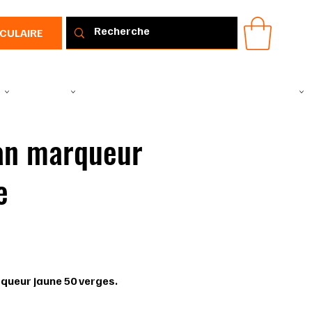
RCULAIRE
IR
VÊTEMENTS
TOUS LES PRODUITS
PROMOTIONS
IDÉE CADEAU
an marqueur
e
FTSY150
0
ueur jaune 50 verges.