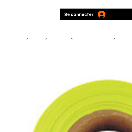
Se connecter
TÉLÉSCOPE
ARMES
MUNITIONS
ARBALÈTES ET ARCS
CHASS