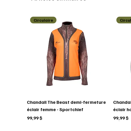
Circulaire
Circu
Chandail The Beast demi-fermeture
Chandai
éclair femme - Sportchief
éclair 
Prix
Prix
99,99 $
99,99 $
Circulaire
Circulaire
Circulaire
Circu
Circu
Circu