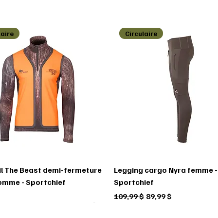
laire
Circulaire
l The Beast demi-fermeture
Legging cargo Nyra femme -
homme - Sportchief
Sportchief
Prix original
Prix promotionnel
109,99 $
89,99 $
laire
laire
laire
Circulaire
Circulaire
Circulaire