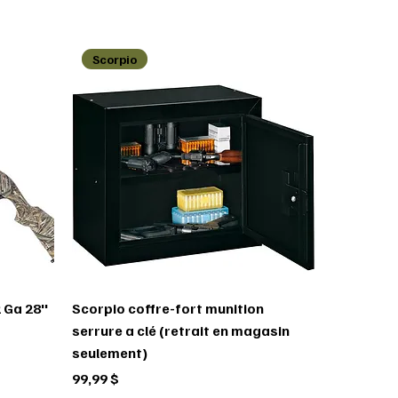
Scorpio
 Ga 28''
Scorpio coffre-fort munition
serrure a clé (retrait en magasin
seulement)
Prix
99,99 $