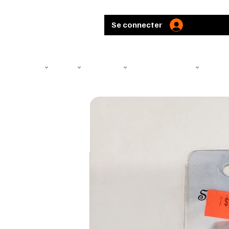
Se connecter
TÉLÉSCOPE
ARMES
MUNITIONS
ARBALÈTES ET ARCS
CHASS