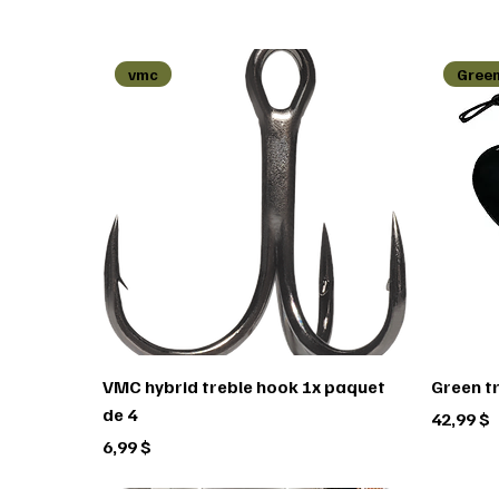
vmc
Green
VMC hybrid treble hook 1x paquet
Green t
de 4
Prix
42,99 $
Prix
6,99 $