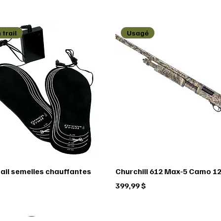
 trail
Usagé
rail semelles chauffantes
Churchill 612 Max-5 Camo 12
Prix
399,99 $