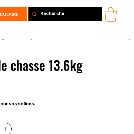
RCULAIRE
IR
VÊTEMENTS
TOUS LES PRODUITS
PROMOTIONS
IDÉE CADEAU
de chasse 13.6kg
65263153
263153
our vos salines.