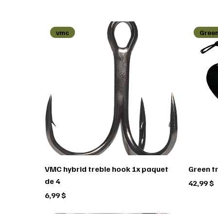
vmc
Green
VMC hybrid treble hook 1x paquet
Green t
de 4
Prix
42,99 $
Prix
6,99 $