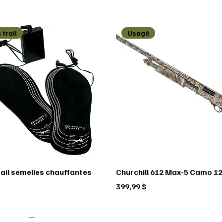
 trail
Usagé
rail semelles chauffantes
Churchill 612 Max-5 Camo 12
Prix
399,99 $