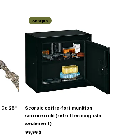
Scorpio
 Ga 28''
Scorpio coffre-fort munition
serrure a clé (retrait en magasin
seulement)
Prix
99,99 $