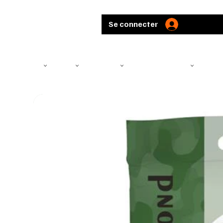
Se connecter
TÉLÉSCOPE
ARMES
MUNITIONS
ARBALÈTES ET ARCS
CHASS