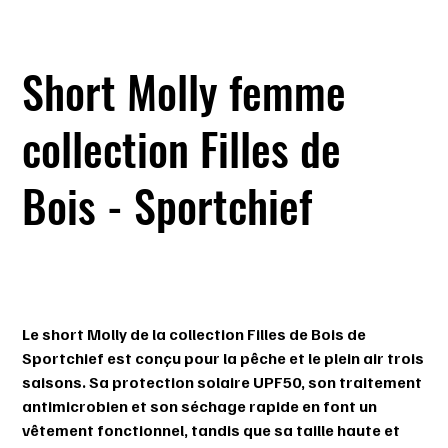
Short Molly femme
collection Filles de
Bois - Sportchief
SKU
SKU :
223511-611
223511-
611
Prix
69,99 $
Le short Molly de la collection Filles de Bois de
Sportchief est conçu pour la pêche et le plein air trois
saisons. Sa protection solaire UPF50, son traitement
antimicrobien et son séchage rapide en font un
vêtement fonctionnel, tandis que sa taille haute et