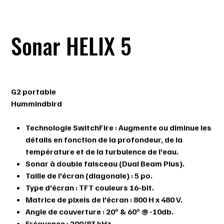
Sonar HELIX 5
Prix
529,99 $
G2 portable
Hummindbird
Technologie SwitchFire : Augmente ou diminue les
détails en fonction de la profondeur, de la
température et de la turbulence de l'eau.
Sonar à double faisceau (Dual Beam Plus).
Taille de l'écran (diagonale) : 5 po.
Type d'écran : TFT couleurs 16-bit.
Matrice de pixels de l'écran : 800 H x 480 V.
Angle de couverture : 20° & 60° @ -10db.
Fréquence : 200/83 kHz.