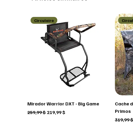
Circulaire
Circu
Mirador Warrior DXT - Big Game
Cache de
Primos
Prix original
Prix promotionnel
259,99 $
219,99 $
Prix ori
319,99 
Circulaire
Circulaire
Circulaire
Circu
Circu
Circu