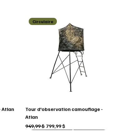
Circulaire
 Atlan
Tour d'observation camouflage -
Atlan
Prix original
Prix promotionnel
949,99 $
799,99 $
Circulaire
Circulaire
Circulaire