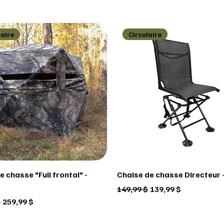
laire
Circulaire
 chasse "Full frontal" -
Chaise de chasse Directeur -
Prix original
Prix promotionnel
149,99 $
139,99 $
ginal
Prix promotionnel
$
259,99 $
laire
laire
laire
Circulaire
Circulaire
Circulaire