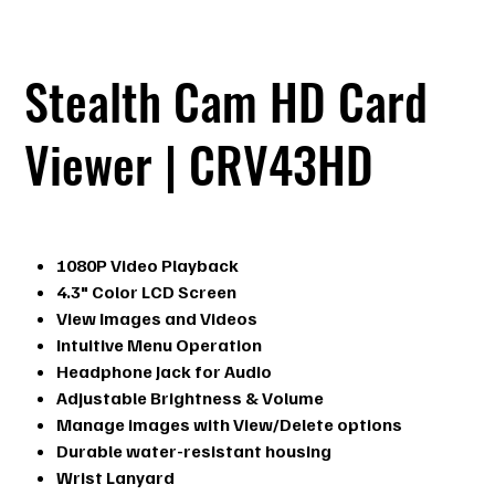
Stealth Cam HD Card
Viewer | CRV43HD
Prix
159,99 $
1080P Video Playback
4.3" Color LCD Screen
View Images and Videos
Intuitive Menu Operation
Headphone Jack for Audio
Adjustable Brightness & Volume
Manage images with View/Delete options
Durable water-resistant housing
Wrist Lanyard