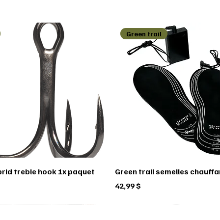
Green trail
rid treble hook 1x paquet
Green trail semelles chauff
Prix
42,99 $
io
ady
é
Scorpio
BUSHNELL
Sitka