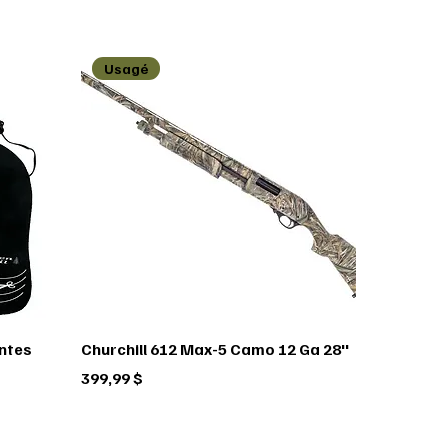
Usagé
antes
Churchill 612 Max-5 Camo 12 Ga 28''
Prix
399,99 $
FEDERAL
Pflueger
RUGER