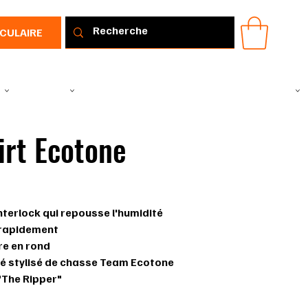
RCULAIRE
IR
VÊTEMENTS
TOUS LES PRODUITS
PROMOTIONS
IDÉE CADEAU
irt Ecotone
nterlock qui repousse l'humidité
rapidement
re en rond
é stylisé de chasse Team Ecotone
The Ripper"