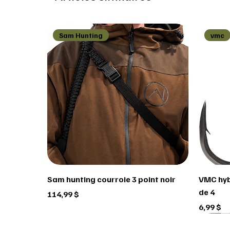
Sam Hunting
vmc
Sam hunting courroie 3 point noir
VMC hyb
de 4
Prix
114,99 $
Prix
6,99 $
Scorpio
FEDERAL
Penn
Scorp
horn
Usag