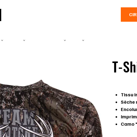
CI
E
CAMÉRA
PRODUITS SALINES
PÊCHE
EMBARCATIONS
PLEIN A
T-Sh
Prix
49,99 $
Tissu i
Sèche 
Encolu
Imprim
Camo "
Taille