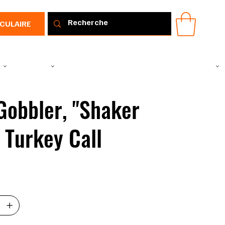
RCULAIRE
IR
VÊTEMENTS
TOUS LES PRODUITS
PROMOTIONS
IDÉE CADEAU
Gobbler, "Shaker
" Turkey Call