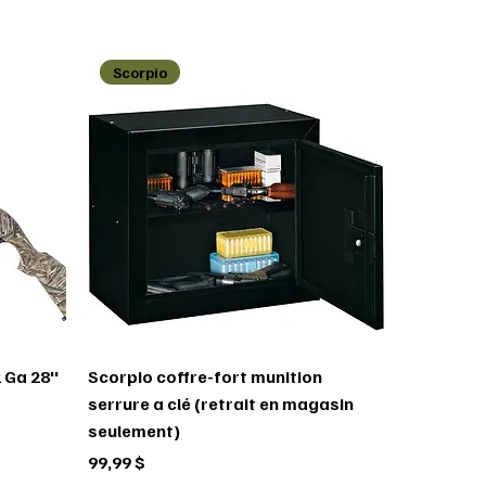
Scorpio
 Ga 28''
Scorpio coffre-fort munition
serrure a clé (retrait en magasin
seulement)
Prix
99,99 $