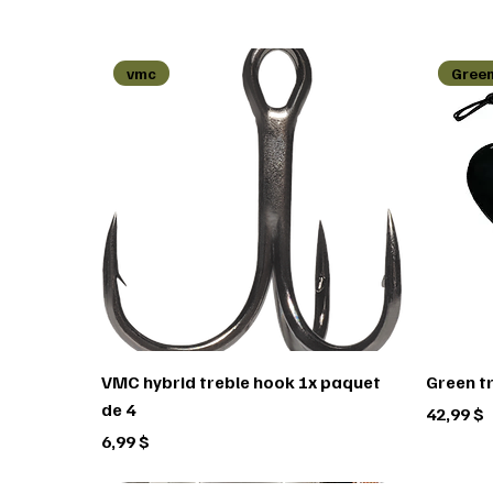
vmc
Green
VMC hybrid treble hook 1x paquet
Green t
de 4
Prix
42,99 $
Prix
6,99 $