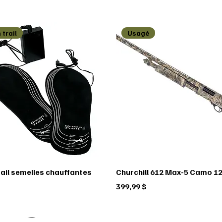
 trail
Usagé
rail semelles chauffantes
Churchill 612 Max-5 Camo 12
Prix
399,99 $