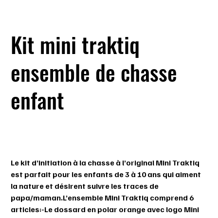
Kit mini traktiq
ensemble de chasse
enfant
SKU
SKU :
892216001571
892216001571
Prix
59,99 $
Le kit d’initiation à la chasse à l’original Mini Traktiq
est parfait pour les enfants de 3 à 10 ans qui aiment
la nature et désirent suivre les traces de
papa/maman.L’ensemble Mini Traktiq comprend 6
articles:-Le dossard en polar orange avec logo Mini