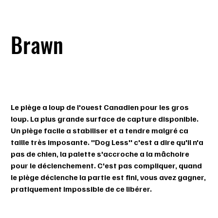
Brawn
SKU
SKU :
BRAWN9
BRAWN9
Prix
174,99 $
Le piège a loup de l'ouest Canadien pour les gros
loup. La plus grande surface de capture disponible.
Un piège facile a stabiliser et a tendre malgré ca
taille très imposante. ''Dog Less'' c'est a dire qu'il n'a
pas de chien, la palette s'accroche a la mâchoire
pour le déclenchement. C'est pas compliquer, quand
le piège déclenche la partie est fini, vous avez gagner,
pratiquement impossible de ce libérer.
Quantité