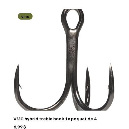
vmc
VMC hybrid treble hook 1x paquet de 4
Prix
6,99 $