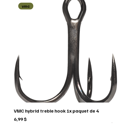
vmc
VMC hybrid treble hook 1x paquet de 4
Prix
6,99 $
Green trail
Usagé
Scorpio
Scorpio
Scorpio
FEDERAL
FEDERAL
hornady
BUSHNELL
Pflueger
Penn
Usagé
Sitka
Sitka
RUGER