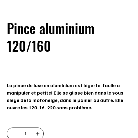
Pince aluminium
120/160
SKU
SKU :
pince120-160
pince120-
160
Prix
29,99 $
La pince de luxe en aluminium est légerte, facile a
manipuler et petite! Elle se glisse bien dans le sous
siège de la motoneige, dans le panier ou autre. Elle
ouvre les 120-16- 220 sans problème.
Quantité