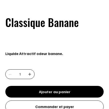
Classique Banane
SKU
SKU :
628719607237
628719607237
Prix
16,99 $
Liquide Attractif odeur banane.
Quantité
Ajouter au panier
Commander et payer