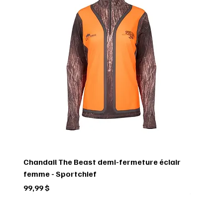
Chandail The Beast demi-fermeture éclair
femme - Sportchief
Prix
99,99 $
Circulaire
Circulaire
Circulaire
Circulaire
Circulaire
Circulaire
Circulaire
Circulaire
Circulaire
Circulaire
Circulaire
Circulaire
Circulaire
Circulaire
Circulaire