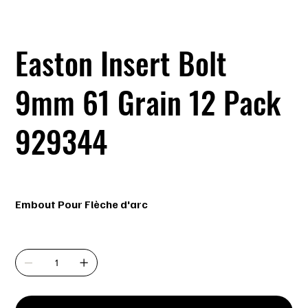
Easton Insert Bolt
9mm 61 Grain 12 Pack
929344
Prix
2,99 $
Embout Pour Flèche d'arc
Quantité