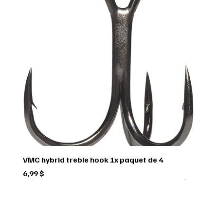
VMC hybrid treble hook 1x paquet de 4
Prix
6,99 $
Green trail
Usagé
Scorpio
Scorpio
Scorpio
FEDERAL
FEDERAL
hornady
BUSHNELL
Pflueger
Penn
Usagé
Sitka
Sitka
RUGER