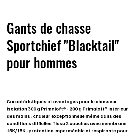
Gants de chasse
Sportchief "Blacktail"
pour hommes
SKU
SKU :
780275-024
780275-
024
Prix
89,99 $
Caractéristiques et avantages pour le chasseur
Isolation 300 g Primaloft® - 200 g Primaloft® intérieur
des mains : chaleur exceptionnelle même dans des
conditions difficiles Tissu 2 couches avec membrane
15K/15K : protection imperméable et respirante pour