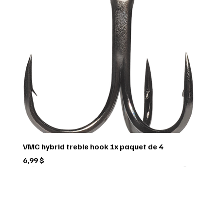
VMC hybrid treble hook 1x paquet de 4
Prix
6,99 $
Green trail
Usagé
Scorpio
Scorpio
Scorpio
FEDERAL
FEDERAL
hornady
BUSHNELL
Pflueger
Penn
Usagé
Sitka
Sitka
RUGER
INSCRIVEZ-VOUS À 