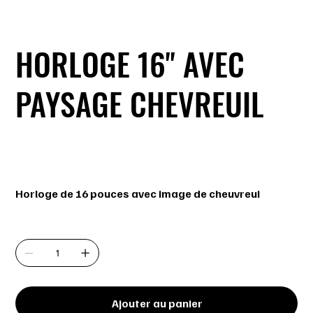
HORLOGE 16'' AVEC
PAYSAGE CHEVREUIL
SKU
SKU :
EDCHCH16
EDCHCH16
Prix
31,99 $
Horloge de 16 pouces avec image de cheuvreui
Quantité
Ajouter au panier