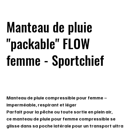
Manteau de pluie
"packable" FLOW
femme - Sportchief
SKU
SKU :
606525-627
606525-
627
Prix
79,99 $
Manteau de pluie compressible pour femme –
imperméable, respirant et léger
Parfait pour la pêche ou toute sortie en plein air,
ce
manteau de pluie pour femme compressible
se
glisse dans sa
poche latérale
pour un transport ultra