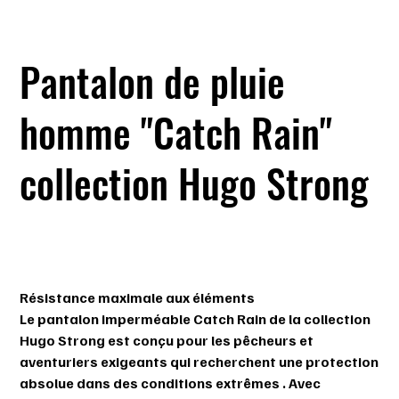
Pantalon de pluie
homme "Catch Rain"
collection Hugo Strong
SKU
SKU :
606531-199
606531-
199
Prix
279,99 $
Résistance maximale aux éléments
Le
pantalon imperméable Catch Rain
de la collection
Hugo Strong est conçu pour
les pêcheurs et
aventuriers exigeants
qui recherchent
une protection
absolue dans des conditions extrêmes
. Avec