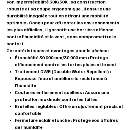
son
imperméabilité 30K/30K
,
sa construction
robuste
et
sa coupe ergonomique
, il assure
une
durabilité inégalée
tout en offrant
une mobilité
optimale
. Conçu pour affronter
les environnements
les plus difficiles
, il garantit une
barrière efficace
contre l'humidité et le vent
, sans compromettre le
confort.
Caractéristiques et avantages pour le pêcheur
Étanchéité 30 000 mm/30 000 mm
: Protège
efficacement contre les fortes pluies et le vent.
Traitement DWR (Durable Water Repellent)
:
Repousse l'eau et améliore la résistance à
l'humidité
Coutures entièrement scellées
: Assure une
protection maximale contre les fuites
Bretelles réglables
: Offre un ajustement précis et
confortable
Fermeture éclair étanche
: Protège vos affaires
de l'humidité