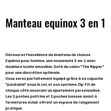
Manteau equinox 3 en 1
SKU
SKU :
606350-024
606350-
024
Prix
399,99 $
Découvrez l'excellence du manteau de chasse
Equinox pour homme, une nouveauté 3-en-1 avec
doublure isolée amovible. Doté du camo "The Ripper"
pour une discrétion optimale.
Vous serez parfaitement équipé grâce à sa capuche
"packable" sous le col, et son système Zip-Fit de
chaque côté assurant un ajustement personnalisé.
Les 2 poches poitrine et 2 poches basses avant à
fermetures éclair offrent un espace de rangement
pratique.