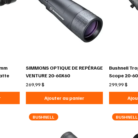
0mm
SIMMONS OPTIQUE DE REPÉRAGE
Bushnell Tr
atte
VENTURE 20-60X60
Scope 20-60
Prix
Prix
269,99 $
299,99 $
r
Ajouter au panier
Ajou
BUSHNELL
BUSHNELL