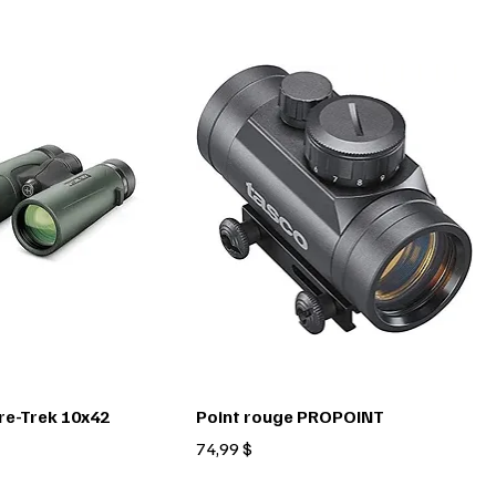
e-Trek 10x42
Point rouge PROPOINT
Prix
74,99 $