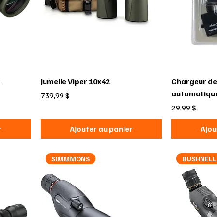
2
Jumelle Viper 10x42
Chargeur de
automatiqu
Prix
739,99 $
Prix
29,99 $
r
Ajouter au panier
Ajou
SIMMMONS
BUSHNELL