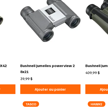
0X42
Bushnell jumelles powerview 2
Bushnell Jum
8x21
Prix
409,99 $
Prix
39,99 $
r
Ajouter au panier
Ajou
TASCO
HAWKE