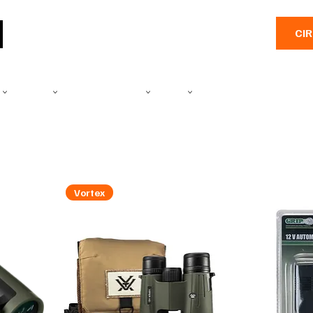
CI
E
CAMÉRA
PRODUITS SALINES
PÊCHE
EMBARCATIONS
PLEIN A
Vortex