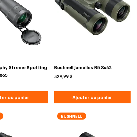
ophy Xtreme Spotting
Bushnell Jumelles R5 8x42
x65
Prix
329,99 $
ter au panier
Ajouter au panier
BUSHNELL