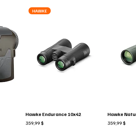
HAWKE
Hawke Endurance 10x42
Hawke Natur
Prix
Prix
359,99 $
359,99 $