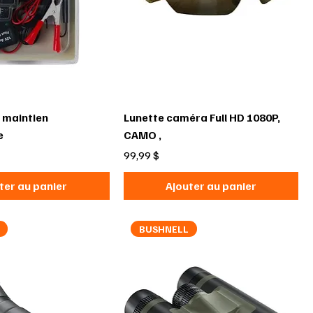
 maintien
Lunette caméra Full HD 1080P,
e
CAMO ,
Prix
99,99 $
ter au panier
Ajouter au panier
BUSHNELL