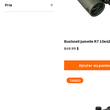
Prix
17 $CA
850 $CA
Bushnell jumelle R7 10x4
Prix
849,99 $
Ajouter au panie
TASCO