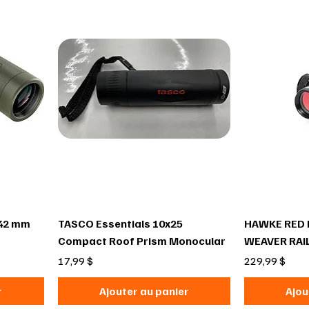
 42 mm
TASCO Essentials 10x25
HAWKE RED 
Compact Roof Prism Monocular
WEAVER RAI
Prix
Prix
17,99 $
229,99 $
r
Ajouter au panier
Ajou